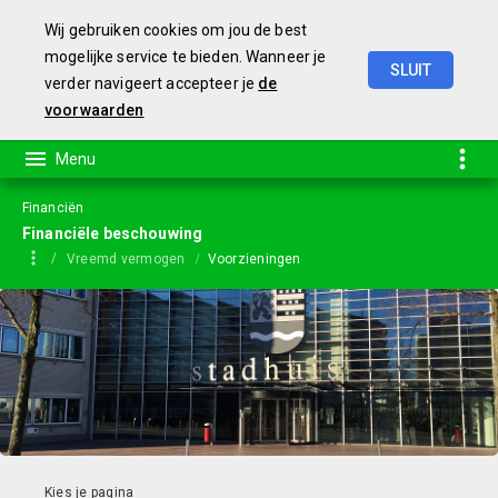
Wij gebruiken cookies om jou de best
mogelijke service te bieden. Wanneer je
SLUIT
verder navigeert accepteer je
de
Jaarstukken
2023
voorwaarden
Financiën
Financiële beschouwing
Vreemd vermogen
Voorzieningen