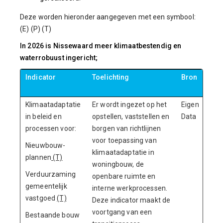
Deze worden hieronder aangegeven met een symbool:
(E) (P) (T)
In 2026 is Nissewaard meer klimaatbestendig en
waterrobuust ingericht;
Indicator
Toelichting
Bron
Str
Klimaatadaptatie
Er wordt ingezet op het
Eigen
> 
in beleid en
opstellen, vaststellen en
Data
processen voor:
borgen van richtlijnen
voor toepassing van
Nieuwbouw-
klimaatadaptatie in
plannen
(T)
woningbouw, de
Verduurzaming
openbare ruimte en
gemeentelijk
interne werkprocessen.
vastgoed
(T)
Deze indicator maakt de
voortgang van een
Bestaande bouw