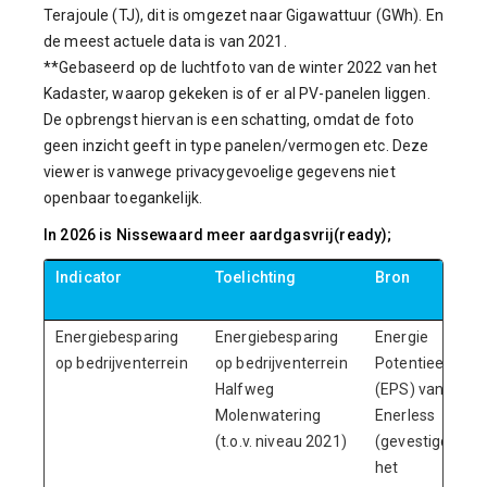
Terajoule (TJ), dit is omgezet naar Gigawattuur (GWh). En
de meest actuele data is van 2021.
**Gebaseerd op de luchtfoto van de winter 2022 van het
Kadaster, waarop gekeken is of er al PV-panelen liggen.
De opbrengst hiervan is een schatting, omdat de foto
geen inzicht geeft in type panelen/vermogen etc. Deze
viewer is vanwege privacygevoelige gegevens niet
openbaar toegankelijk.
In 2026 is Nissewaard meer aardgasvrij(ready);
Indicator
Toelichting
Bron
Energiebesparing
Energiebesparing
Energie
op bedrijventerrein
op bedrijventerrein
Potentieel Scan
Halfweg
(EPS) van
Molenwatering
Enerless
(t.o.v. niveau 2021)
(gevestigd op
het