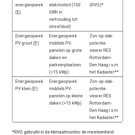
energieopwek
elektriciteit (150
(RVO)*
(E)
GWh in
verhouding tot
streefdoel)
Energieopwek
Energieopwek
Zon-op-dak-
PV groot
(P)
middels PV-
potentie
panelen op grote
viewer RES
daken en
Rotterdam-
parkeerplaatsen
Den Haag i.s.m.
(<15 kWp)
het Kadaster**
Energieopwek
Energieopwek
Zon-op-dak-
PV klein
(P)
middels PV-
potentie
panelen op kleine
viewer RES
daken (>15 kWp)
Rotterdam-
Den Haag i.s.m.
het Kadaster**
*RVO gebruikt in de klimaatmonitor de meeteenheid