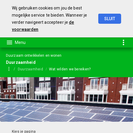
Wij gebruiken cookies om jou de best
mogelijke service te bieden. Wanneer je
SLUIT
verder navigeert accepteer je
de
Jaarstukken
2023
voorwaarden
Duurzaam ontwikkelen en wonen
Duurzaamheid
Duurzaamheid
Wat wilden we bereiken?