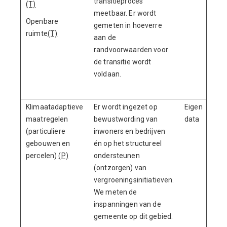
transitieproces
(T)
meetbaar. Er wordt
Openbare
gemeten in hoeverre
ruimte
(T)
aan de
randvoorwaarden voor
de transitie wordt
voldaan.
Klimaatadaptieve
Er wordt ingezet op
Eigen
maatregelen
bewustwording van
data
(particuliere
inwoners en bedrijven
gebouwen en
én op het structureel
percelen)
(P)
ondersteunen
(ontzorgen) van
vergroeningsinitiatieven.
We meten de
inspanningen van de
gemeente op dit gebied.