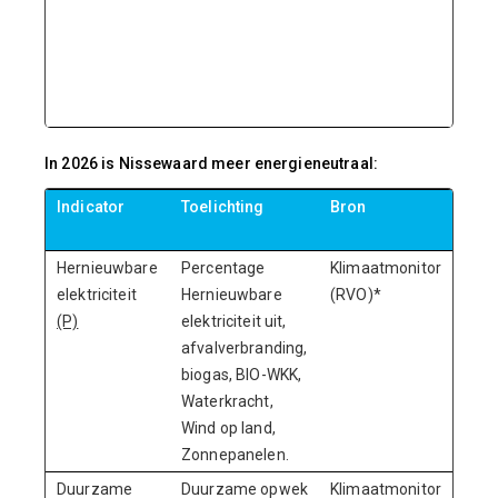
In 2026 is Nissewaard meer energieneutraal:
Indicator
Toelichting
Bron
Stre
Hernieuwbare
Percentage
Klimaatmonitor
elektriciteit
Hernieuwbare
(RVO)*
(P)
elektriciteit uit,
afvalverbranding,
biogas, BIO-WKK,
Waterkracht,
Wind op land,
Zonnepanelen.
Duurzame
Duurzame opwek
Klimaatmonitor