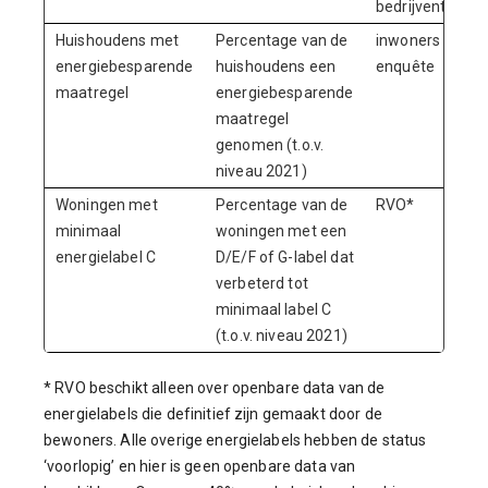
bedrijventerrein
Huishoudens met
Percentage van de
inwoners
energiebesparende
huishoudens een
enquête
maatregel
energiebesparende
maatregel
genomen (t.o.v.
niveau 2021)
Woningen met
Percentage van de
RVO*
minimaal
woningen met een
energielabel C
D/E/F of G-label dat
verbeterd tot
minimaal label C
(t.o.v. niveau 2021)
* RVO beschikt alleen over openbare data van de
energielabels die definitief zijn gemaakt door de
bewoners. Alle overige energielabels hebben de status
‘voorlopig’ en hier is geen openbare data van