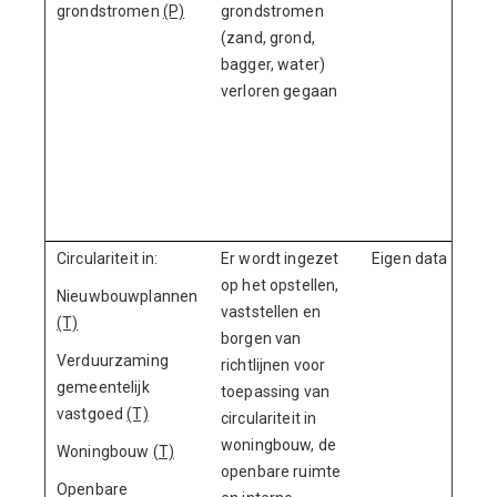
grondstromen
(P)
grondstromen
(zand, grond,
bagger, water)
verloren gegaan
Circulariteit in:
Er wordt ingezet
Eigen data
op het opstellen,
Nieuwbouwplannen
vaststellen en
(T)
borgen van
Verduurzaming
richtlijnen voor
gemeentelijk
toepassing van
vastgoed
(T)
circulariteit in
woningbouw, de
Woningbouw
(T)
openbare ruimte
Openbare