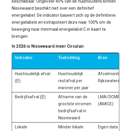
beschikbaar. Ongeveer 40% van de huishoudens binnen
Nissewaard beschikt niet over een definitief
energielabel. De indicator baseert zich op de definitieve
energielabels en extrapoleert deze naar 100% om de
beweging naar minimaal energielabel C in kaart te
brengen.
In 2026 is Nissewaard meer Circulair.
Indicator
Toelichting
Bron
Huishoudelijk afval
Huishoudelijk
Afvalmonitor
(P)
restafval per
Rijkswaterstaat
inwoner per jaar
Bedrijfsafval
(P)
Afname van de
LMA/DCMR
grootste stromen
(AMICE)
bedrijfsafval in
Nissewaard
Lokale
Minder lokale
Eigen data