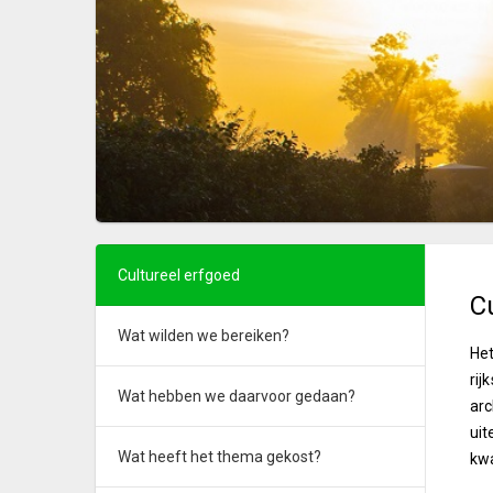
Cultureel erfgoed
C
Wat wilden we bereiken?
Het
rij
Wat hebben we daarvoor gedaan?
arc
uit
Wat heeft het thema gekost?
kwa