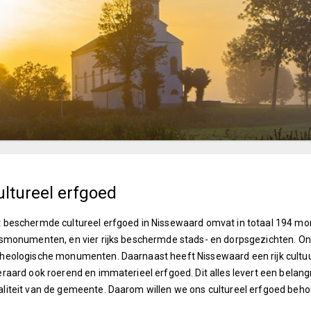
ultureel erfgoed
 beschermde cultureel erfgoed in Nissewaard omvat in totaal 194 
ksmonumenten, en vier rijks beschermde stads- en dorpsgezichten. O
heologische monumenten. Daarnaast heeft Nissewaard een rijk cultu
eraard ook roerend en immaterieel erfgoed. Dit alles levert een belangri
liteit van de gemeente. Daarom willen we ons cultureel erfgoed beho