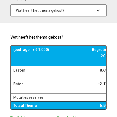
Wat heeft het thema gekost?
(bedragen x € 1.000)
Begroting
B
2023
Lasten
8.681
Baten
-2.174
Mutaties reserves
0
Totaal Thema
6.506