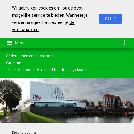
Wij gebruiken cookies om jou de best
mogelijke service te bieden. Wanneer je
SLUIT
verder navigeert accepteer je
de
Jaarstukken
2023
voorwaarden
Ondernemen en ontspannen
Cultuur
Cultuur
Wat heeft het thema gekost?