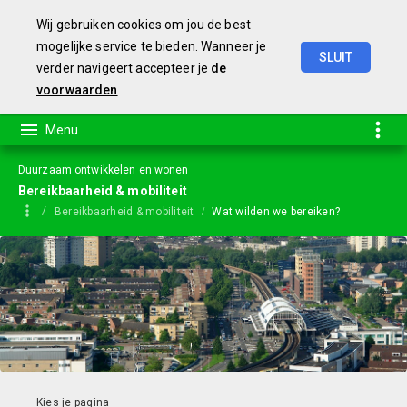
Wij gebruiken cookies om jou de best
mogelijke service te bieden. Wanneer je
SLUIT
verder navigeert accepteer je
de
Jaarstukken
2023
voorwaarden
Duurzaam ontwikkelen en wonen
Bereikbaarheid & mobiliteit
Bereikbaarheid & mobiliteit
Wat wilden we bereiken?