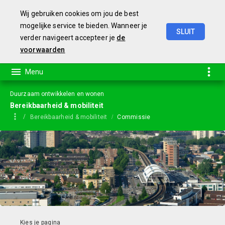
Wij gebruiken cookies om jou de best
mogelijke service te bieden. Wanneer je
SLUIT
verder navigeert accepteer je
de
Jaarstukken
2023
voorwaarden
Duurzaam ontwikkelen en wonen
Bereikbaarheid & mobiliteit
Bereikbaarheid & mobiliteit
Commissie