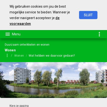
Wij gebruiken cookies om jou de best
mogelijke service te bieden. Wanneer je
SLUIT
verder navigeert accepteer je
de
Jaarstukken
2023
voorwaarden
Duurzaam ontwikkelen en wonen
Wonen
Wonen
Wat hebben we daarvoor gedaan?