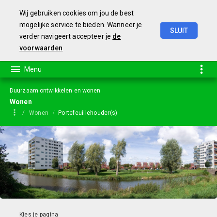
Wij gebruiken cookies om jou de best
mogelijke service te bieden. Wanneer je
SLUIT
verder navigeert accepteer je
de
Jaarstukken
2023
voorwaarden
Duurzaam ontwikkelen en wonen
Wonen
Wonen
Portefeuillehouder(s)