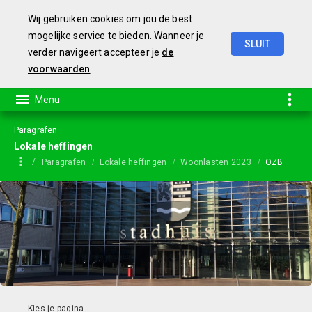
Wij gebruiken cookies om jou de best
mogelijke service te bieden. Wanneer je
SLUIT
verder navigeert accepteer je
de
Jaarstukken
2023
voorwaarden
Paragrafen
Lokale heffingen
Paragrafen
Lokale heffingen
Woonlasten 2023
OZB