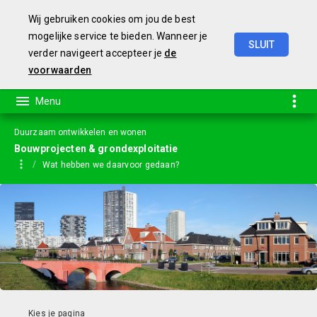
Wij gebruiken cookies om jou de best
mogelijke service te bieden. Wanneer je
SLUIT
verder navigeert accepteer je
de
Jaarstukken
2023
voorwaarden
Duurzaam ontwikkelen en wonen
Bouwprojecten & grondexploitatie
Wat hebben we daarvoor gedaan?