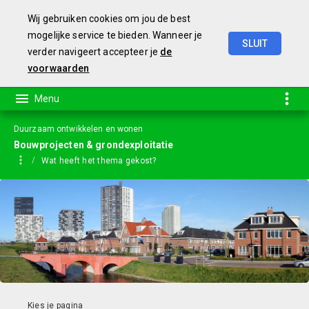
Wij gebruiken cookies om jou de best
mogelijke service te bieden. Wanneer je
SLUIT
verder navigeert accepteer je
de
Jaarstukken
2023
voorwaarden
Duurzaam ontwikkelen en wonen
Bouwprojecten & grondexploitatie
Wat heeft het thema gekost?