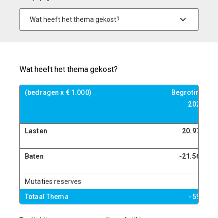
Wat heeft het thema gekost?
(bedragen x € 1.000)
Begroting
B
2023
Lasten
20.974
Baten
-21.564
Mutaties reserves
0
Totaal Thema
-590