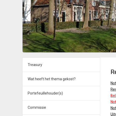
Treasury
R
Wat heeft het thema gekost?
Not
Reg
Portefeuillehouder(s)
Be
Not
Commissie
Not
Uit