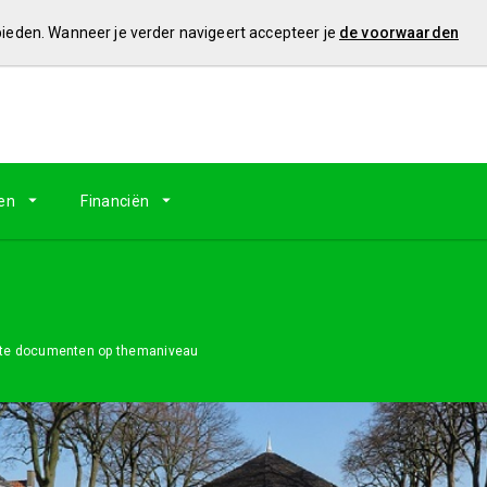
 bieden. Wanneer je verder navigeert accepteer je
de voorwaarden
en
Financiën
te documenten op themaniveau