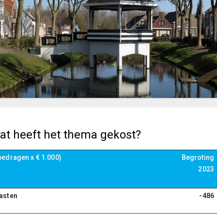
at heeft het thema gekost?
bedragen x € 1.000)
Begroting
2023
asten
-486