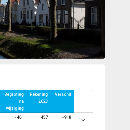
Begroting
Rekening
Verschil
na
2023
wijziging
-461
457
-918