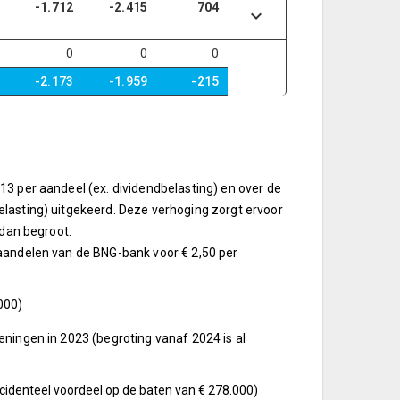
-1.712
-2.415
704
0
0
0
-2.173
-1.959
-215
13 per aandeel (ex. dividendbelasting) en over de
lasting) uitgekeerd. Deze verhoging zorgt ervoor
 dan begroot.
 aandelen van de BNG-bank voor € 2,50 per
000)
eningen in 2023 (begroting vanaf 2024 is al
ncidenteel voordeel op de baten van € 278.000)