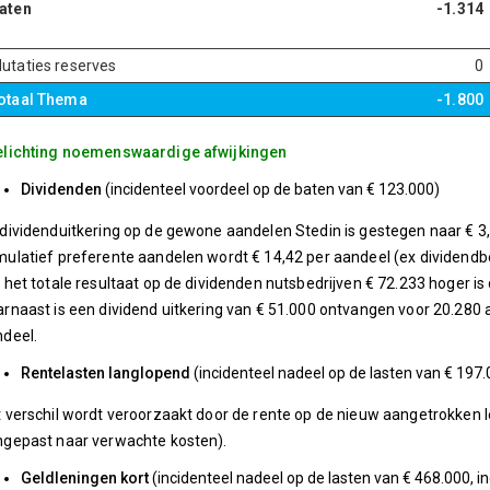
aten
-1.314
utaties reserves
0
otaal Thema
-1.800
elichting noemenswaardige afwijkingen
Dividenden
(incidenteel voordeel op de baten van € 123.000)
dividenduitkering op de gewone aandelen Stedin is gestegen naar € 3,
ulatief preferente aandelen wordt € 14,42 per aandeel (ex dividendbe
 het totale resultaat op de dividenden nutsbedrijven € 72.233 hoger is
rnaast is een dividend uitkering van € 51.000 ontvangen voor 20.280
deel.
Rentelasten langlopend
(incidenteel nadeel op de lasten van € 197.
 verschil wordt veroorzaakt door de rente op de nieuw aangetrokken l
gepast naar verwachte kosten).
Geldleningen kort
(incidenteel nadeel op de lasten van € 468.000, i