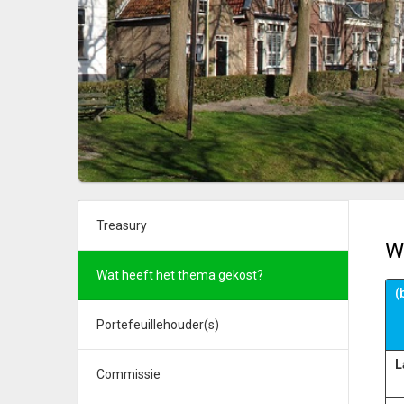
Treasury
W
Wat heeft het thema gekost?
(
Portefeuillehouder(s)
L
Commissie