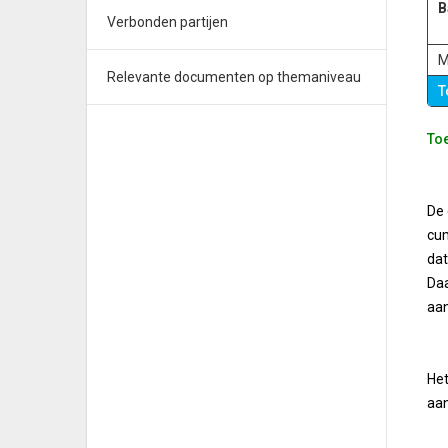
B
Verbonden partijen
M
Relevante documenten op themaniveau
T
To
De 
cum
dat
Daa
aan
Het
aan