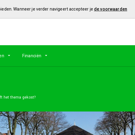
 bieden. Wanneer je verder navigeert accepteer je
de voorwaarden
en
Financiën
ft het thema gekost?