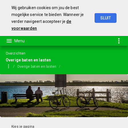
Wij gebruiken cookies om jou de best
mogelijke service te bieden. Wanneer je
SLUIT
verder navigeert accepteer je
de
Jaarstukken
2023
voorwaarden
Overzichten
Overige baten en lasten
Overige baten en lasten
Relevante documenten op themaniveau