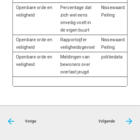
Openbare orde en
Percentage dat
Nissewaard
veiligheid
zich wel eens
Peiling
onveilig voelt in
de eigen buurt
Openbare orde en
Rapportcijfer
Nissewaard
veiligheid
veiligheidsgevoel
Peiling
Openbare orde en
Meldingen van
politiedata
veiligheid
bewoners over
overlast jeugd
Vorige
Volgende
© Inergy
|
Privacy statement
|
Sitemap