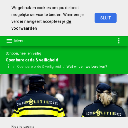
Wij gebruiken cookies om jou de best
mogelijke service te bieden. Wanneer je
SLUIT
verder navigeert accepteer je
de
Jaarstukken
2023
voorwaarden
Schoon, heel en veilig
Openbare orde & veiligheid
Openbare orde & veiligheid
Wat wilden we bereiken?