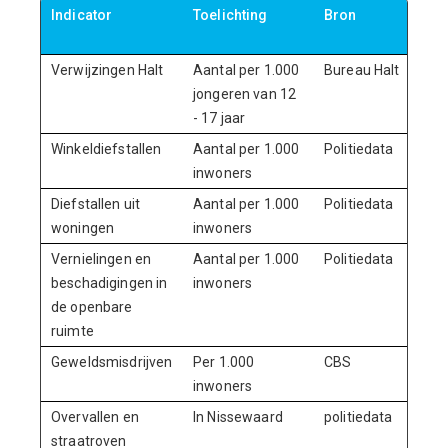
Indicator
Toelichting
Bron
Str
Verwijzingen Halt
Aantal per 1.000
Bureau Halt
jongeren van 12
- 17 jaar
Winkeldiefstallen
Aantal per 1.000
Politiedata
inwoners
Diefstallen uit
Aantal per 1.000
Politiedata
woningen
inwoners
Vernielingen en
Aantal per 1.000
Politiedata
beschadigingen in
inwoners
de openbare
ruimte
Geweldsmisdrijven
Per 1.000
CBS
inwoners
Overvallen en
In Nissewaard
politiedata
straatroven