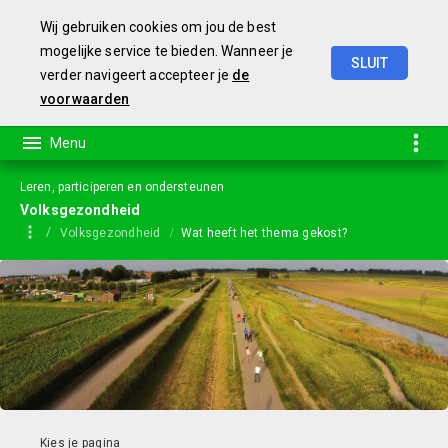
Wij gebruiken cookies om jou de best
mogelijke service te bieden. Wanneer je
SLUIT
verder navigeert accepteer je
de
Jaarstukken
2023
voorwaarden
Leren, participeren en ondersteunen
Volksgezondheid
Volksgezondheid
Wat heeft het thema gekost?