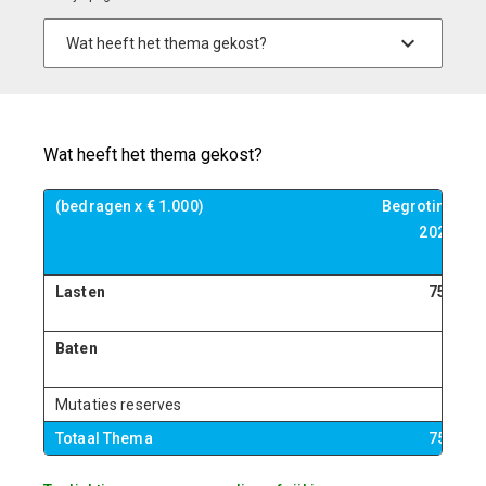
Wat heeft het thema gekost?
(bedragen x € 1.000)
Begroting
B
2023
Lasten
759
Baten
0
Mutaties reserves
0
Totaal Thema
759