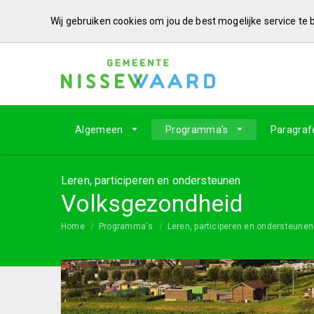
Wij gebruiken cookies om jou de best mogelijke service te
Algemeen
Programma's
Paragraf
Leren, participeren en ondersteunen
Volksgezondheid
Home
Programma's
Leren, participeren en ondersteunen