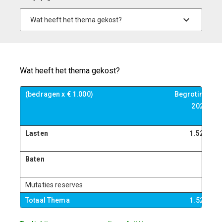
Wat heeft het thema gekost?
(bedragen x € 1.000)
Begroting
B
2023
Lasten
1.529
Baten
0
Mutaties reserves
0
Totaal Thema
1.529