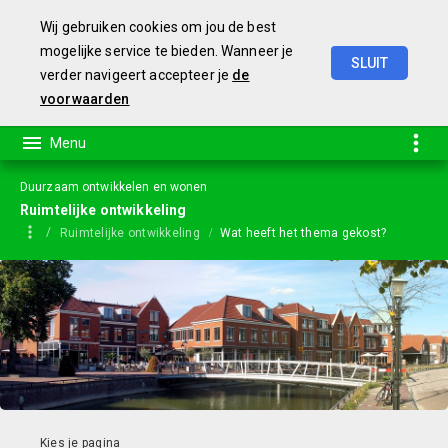
Wij gebruiken cookies om jou de best
mogelijke service te bieden. Wanneer je
SLUIT
verder navigeert accepteer je
de
Jaarstukken
2023
voorwaarden
Duurzaam ontwikkelen en wonen
Ruimtelijke ontwikkeling
Ruimtelijke ontwikkeling
Wat heeft het thema gekost?