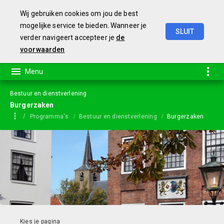
Wij gebruiken cookies om jou de best
mogelijke service te bieden. Wanneer je
SLUIT
verder navigeert accepteer je
de
Jaarstukken
2023
voorwaarden
Bestuur en dienstverlening
Burgerzaken
Programma's
Bestuur en dienstverlening
Burgerzaken