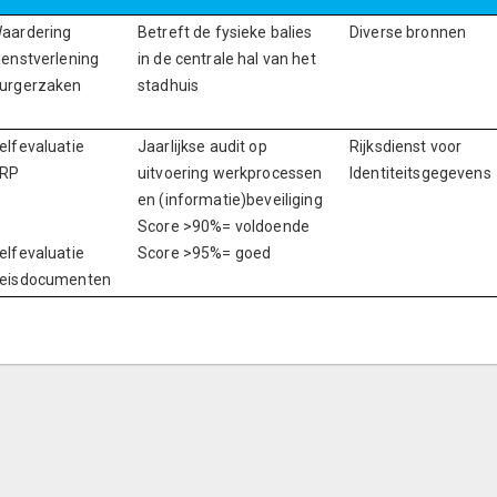
aardering
Betreft de fysieke balies
Diverse bronnen
ienstverlening
in de centrale hal van het
urgerzaken
stadhuis
elfevaluatie
Jaarlijkse audit op
Rijksdienst voor
RP
uitvoering werkprocessen
Identiteitsgegevens
en (informatie)beveiliging
Score >90%= voldoende
elfevaluatie
Score >95%= goed
eisdocumenten