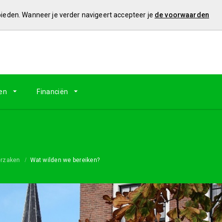
 bieden. Wanneer je verder navigeert accepteer je
de voorwaarden
en
Financiën
erzaken
Wat wilden we bereiken?