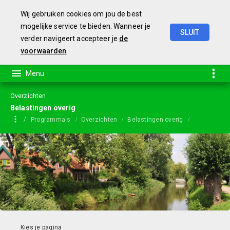
Wij gebruiken cookies om jou de best
mogelijke service te bieden. Wanneer je
SLUIT
verder navigeert accepteer je
de
Jaarstukken
2023
voorwaarden
Overzichten
Belastingen overig
Programma's
Overzichten
Belastingen overig
Commissie