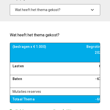
Wat heeft het thema gekost?
(bedragen x € 1.000)
Begroting
B
2023
Lasten
66
Baten
-671
Mutaties reserves
0
Totaal Thema
-605