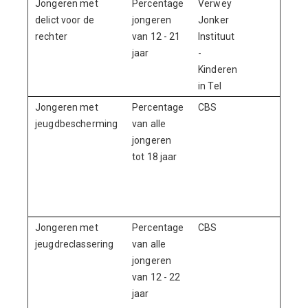
Jongeren met
Percentage
Verwey
< 
delict voor de
jongeren
Jonker
rechter
van 12 - 21
Instituut
jaar
-
Kinderen
in Tel
Jongeren met
Percentage
CBS
< 1,
jeugdbescherming
van alle
jongeren
tot 18 jaar
Jongeren met
Percentage
CBS
< 0,
jeugdreclassering
van alle
jongeren
van 12 - 22
jaar