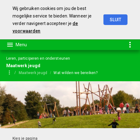
Wij gebruiken cookies om jou de best
mogelijke service te bieden. Wanneer je
SLUIT
verder navigeert accepteer je
de
Jaarstukken
2023
voorwaarden
Leren, participeren en ondersteunen
Maatwerk jeugd
Maatwerk jeugd
Wat wilden we bereiken?