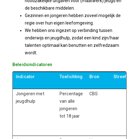
noodzakelijke uitgaven voor (maatwerk) jeugd en
de beschikbare middelen.
Gezinnen en jongeren hebben zoveel mogelijk de
regie over hun eigen leefomgeving.
We hebben ons ingezet op verbinding tussen
onderwijs en jeugdhulp, zodat een kind zijn/haar
talenten optimaal kan benutten en zelfredzaam
wordt.
Beleidsindicatoren
Indicator
Toelichting
Bron
Streefwaar
20
Jongeren met
Percentage
CBS
< 1
jeugdhulp
van alle
jongeren
tot 18 jaar