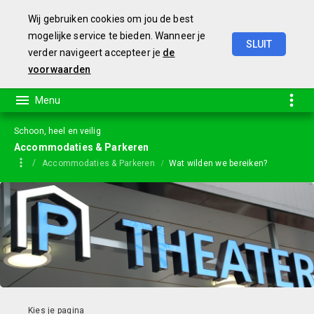
Wij gebruiken cookies om jou de best
mogelijke service te bieden. Wanneer je
SLUIT
verder navigeert accepteer je
de
Jaarstukken
2023
voorwaarden
Schoon, heel en veilig
Accommodaties & Parkeren
Accommodaties & Parkeren
Wat wilden we bereiken?