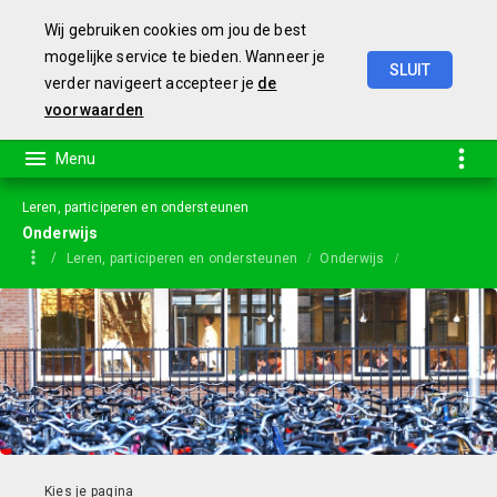
Wij gebruiken cookies om jou de best
mogelijke service te bieden. Wanneer je
SLUIT
verder navigeert accepteer je
de
Jaarstukken
2023
voorwaarden
Leren, participeren en ondersteunen
Onderwijs
Leren, participeren en ondersteunen
Onderwijs
Commissie