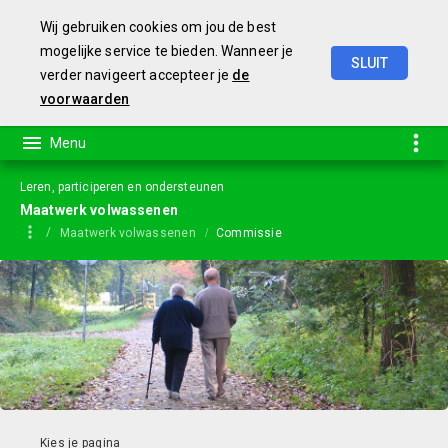
Wij gebruiken cookies om jou de best
mogelijke service te bieden. Wanneer je
SLUIT
verder navigeert accepteer je
de
Jaarstukken
2023
voorwaarden
Leren, participeren en ondersteunen
Maatwerk volwassenen
Maatwerk volwassenen
Commissie