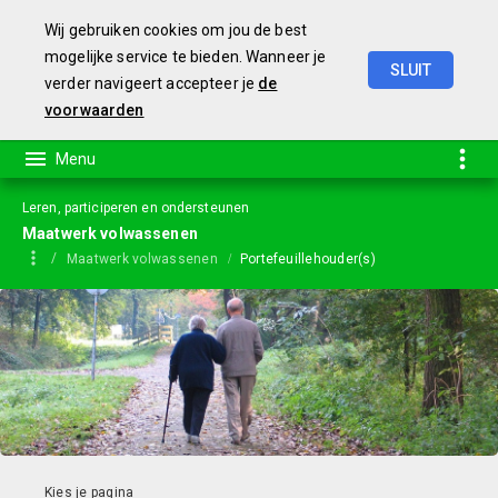
Wij gebruiken cookies om jou de best
mogelijke service te bieden. Wanneer je
SLUIT
verder navigeert accepteer je
de
Jaarstukken
2023
voorwaarden
Leren, participeren en ondersteunen
Maatwerk volwassenen
Maatwerk volwassenen
Portefeuillehouder(s)