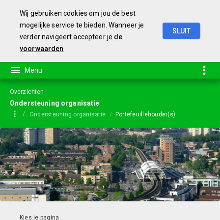
Wij gebruiken cookies om jou de best
mogelijke service te bieden. Wanneer je
SLUIT
verder navigeert accepteer je
de
Jaarstukken
2023
voorwaarden
Overzichten
Ondersteuning organisatie
Ondersteuning organisatie
Portefeuillehouder(s)