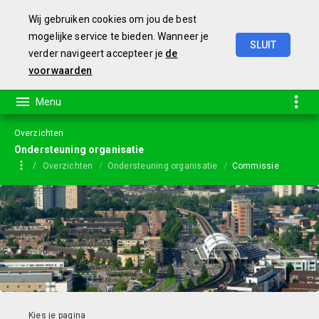
Wij gebruiken cookies om jou de best
mogelijke service te bieden. Wanneer je
SLUIT
verder navigeert accepteer je
de
Jaarstukken
2023
voorwaarden
Overzichten
Ondersteuning organisatie
Overzichten
Ondersteuning organisatie
Commissie