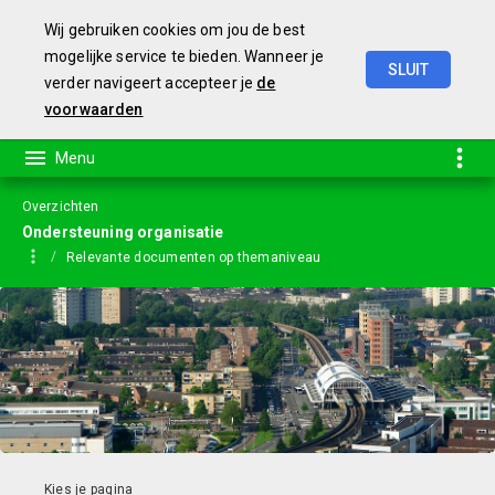
Wij gebruiken cookies om jou de best
mogelijke service te bieden. Wanneer je
SLUIT
verder navigeert accepteer je
de
Jaarstukken
2023
voorwaarden
Overzichten
Ondersteuning organisatie
Relevante documenten op themaniveau